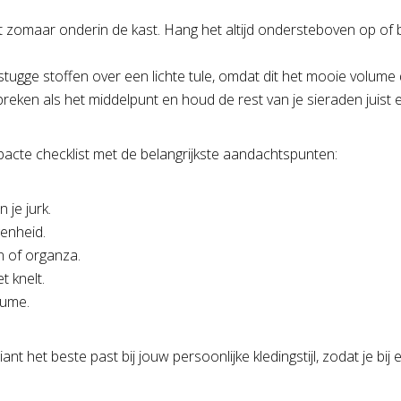
 zomaar onderin de kast. Hang het altijd ondersteboven op of
ugge stoffen over een lichte tule, omdat dit het mooie volume d
eken als het middelpunt en houd de rest van je sieraden juist e
pacte checklist met de belangrijkste aandachtspunten:
 je jurk.
genheid.
on of organza.
t knelt.
lume.
ant het beste past bij jouw persoonlijke kledingstijl, zodat je bi