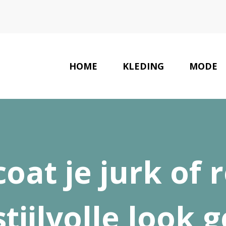
HOME
KLEDING
MODE
oat je jurk of 
stijlvolle look g