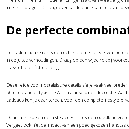
Premium: Premium modellen zijn gemaakt van weelderig chif
intensief dragen. De ongeëvenaarde duurzaamheid van dez
De perfecte combinat
Een volumineuze rok is een echt statementpiece, wat betekent
in de juiste verhoudingen. Draag op een wijde rok bij voorkeu
massief of onflatteus oogt.
Deze liefde voor nostalgische details zie je vaak veel breder 
50-decoratie of typische Amerikaanse diner-decoratie. Aanbie
cadeaus kun je daar terecht voor een complete lifestyle-ervar
Daarnaast spelen de juiste accessoires een opvallend grote 
Vergeet ook niet de impact van een goed gekozen handtas of