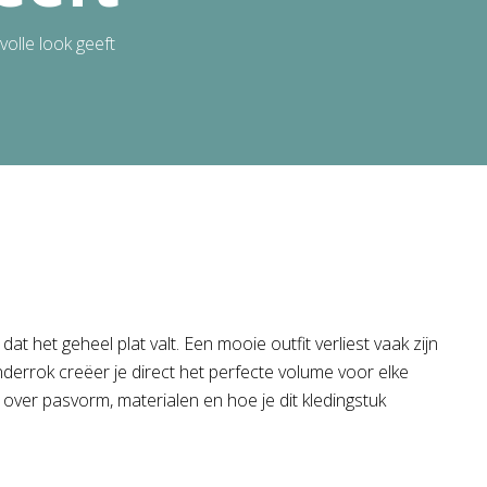
lvolle look geeft
t het geheel plat valt. Een mooie outfit verliest vaak zijn
nderrok creëer je direct het perfecte volume voor elke
s over pasvorm, materialen en hoe je dit kledingstuk