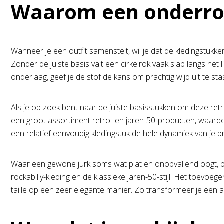
Waarom een onderrok 
Wanneer je een outfit samenstelt, wil je dat de kledingstukke
Zonder de juiste basis valt een cirkelrok vaak slap langs he
onderlaag, geef je de stof de kans om prachtig wijd uit te sta
Als je op zoek bent naar de juiste basisstukken om deze retro
een groot assortiment retro- en jaren-50-producten, waardoor
een relatief eenvoudig kledingstuk de hele dynamiek van je 
Waar een gewone jurk soms wat plat en onopvallend oogt, breng
rockabilly-kleding en de klassieke jaren-50-stijl. Het toevo
taille op een zeer elegante manier. Zo transformeer je een al