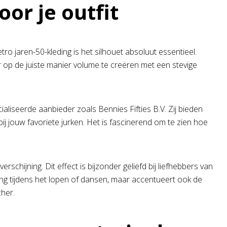
or je outfit
tro jaren-50-kleding is het silhouet absoluut essentieel.
or op de juiste manier volume te creëren met een stevige
ialiseerde aanbieder zoals Bennies Fifties B.V. Zij bieden
j jouw favoriete jurken. Het is fascinerend om te zien hoe
schijning. Dit effect is bijzonder geliefd bij liefhebbers van
ging tijdens het lopen of dansen, maar accentueert ook de
cher.