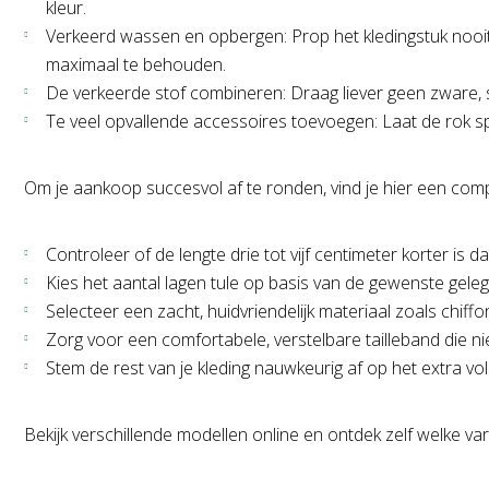
kleur.
Verkeerd wassen en opbergen: Prop het kledingstuk nooit
maximaal te behouden.
De verkeerde stof combineren: Draag liever geen zware, st
Te veel opvallende accessoires toevoegen: Laat de rok spr
Om je aankoop succesvol af te ronden, vind je hier een com
Controleer of de lengte drie tot vijf centimeter korter is dan
Kies het aantal lagen tule op basis van de gewenste gele
Selecteer een zacht, huidvriendelijk materiaal zoals chiff
Zorg voor een comfortabele, verstelbare tailleband die nie
Stem de rest van je kleding nauwkeurig af op het extra vo
Bekijk verschillende modellen online en ontdek zelf welke vari