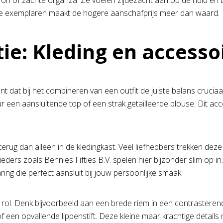
fon of zachte organza. Ze voelen zijdezacht aan op de huid en
e exemplaren maakt de hogere aanschafprijs meer dan waard.
ie: Kleding en access
 dat bij het combineren van een outfit de juiste balans cruciaal 
r een aansluitende top of een strak getailleerde blouse. Dit acce
terug dan alleen in de kledingkast. Veel liefhebbers trekken deze
ders zoals Bennies Fifties B.V. spelen hier bijzonder slim op i
ing die perfect aansluit bij jouw persoonlijke smaak.
rol. Denk bijvoorbeeld aan een brede riem in een contrasterend
 een opvallende lippenstift. Deze kleine maar krachtige detail