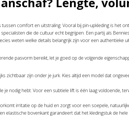
 aanschaf? Lengte, vol
 tussen comfort en uitstraling. Vooral bij pin-upkleding is het 
 specialisten die de cultuur echt begrijpen. Een partij als Benni
recies weten welke details belangrijk zijn voor een authentieke uit
tterende pasvorm bereikt, let je goed op de volgende eigenschapp
s zichtbaar zijn onder je jurk. Kies altijd een model dat ongevee
je nodig hebt. Voor een subtiele lift is één laag voldoende, ter
komt irritatie op de huid en zorgt voor een soepele, natuurlijke
en elastische bovenkant garandeert dat het kledingstuk de hele d