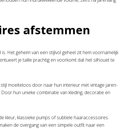
 behouden hun indrukwekkende volume, zelfs na jarenlang
oires afstemmen
is. Het geheim van een stijlvol geheel zit hem voornamelijk
ntueert je taille prachtig en voorkomt dat het silhouet te
 stijl moeiteloos door naar hun interieur met vintage jaren-
n. Door hun unieke combinatie van kleding, decoratie en
e kleur, klassieke pumps of subtiele haaraccessoires.
s maken de overgang van een simpele outfit naar een