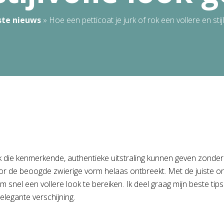
ste nieuws
»
Hoe een petticoat je jurk of rok een vollere en stij
 die kenmerkende, authentieke uitstraling kunnen geven zonder da
door de beoogde zwierige vorm helaas ontbreekt. Met de juiste o
m snel een vollere look te bereiken. Ik deel graag mijn beste tip
elegante verschijning.