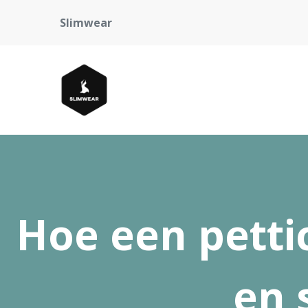
Slimwear
Hoe een pettic
en 