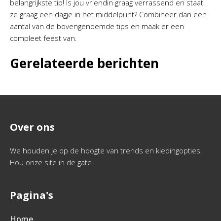
belangrijkste tip! Is jou vriendin graag verrassend en staat
ze graag een dagje in het middelpunt? Combineer dan een
aantal van de bovengenoemde tips en maak er een
compleet feest van.
Gerelateerde berichten
Over ons
We houden je op de hoogte van trends en kledingopties.
Hou onze site in de gate.
Pagina's
Home